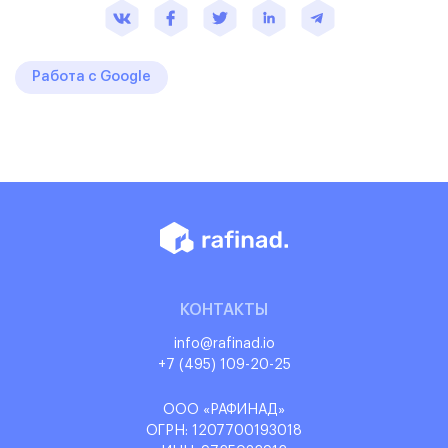
Работа с Google
КОНТАКТЫ
info@rafinad.io
+7 (495) 109-20-25
ООО «РАФИНАД»
ОГРН: 1‌207700193018