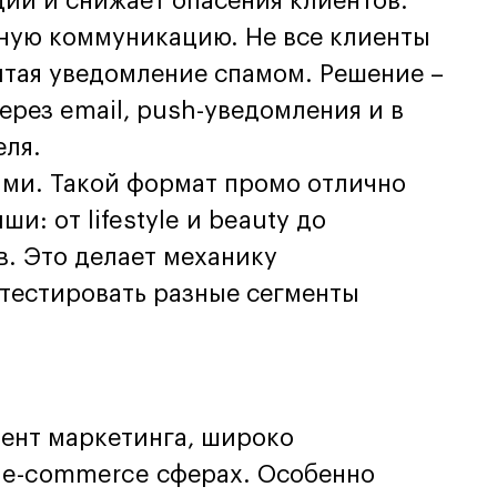
ции и снижает опасения клиентов.
ную коммуникацию. Не все клиенты
итая уведомление спамом. Решение –
рез email, push-уведомления и в
еля.
ами. Такой формат промо отлично
и: от lifestyle и beauty до
в. Это делает механику
 тестировать разные сегменты
ент маркетинга, широко
 e-commerce сферах. Особенно