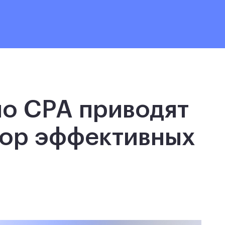
по CPA приводят
зор эффективных